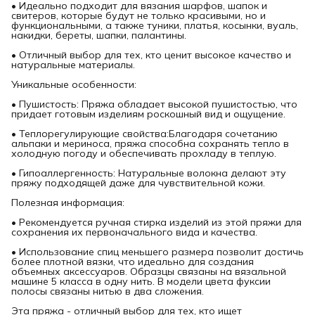
• Идеально подходит для вязания шарфов, шапок и
свитеров, которые будут не только красивыми, но и
функциональными, а также туники, платья, косынки, вуаль,
накидки, береты, шапки, палантины.
• Отличный выбор для тех, кто ценит высокое качество и
натуральные материалы.
Уникальные особенности:
• Пушистость: Пряжа обладает высокой пушистостью, что
придает готовым изделиям роскошный вид и ощущение.
• Теплорегулирующие свойства:Благодаря сочетанию
альпаки и мериноса, пряжа способна сохранять тепло в
холодную погоду и обеспечивать прохладу в теплую.
• Гипоаллергенность: Натуральные волокна делают эту
пряжу подходящей даже для чувствительной кожи.
Полезная информация:
• Рекомендуется ручная стирка изделий из этой пряжи для
сохранения их первоначального вида и качества.
• Использование спиц меньшего размера позволит достичь
более плотной вязки, что идеально для создания
объемных аксессуаров. Образцы связаны на вязальной
машине 5 класса в одну нить. В модели цвета фуксии
полосы связаны нитью в два сложения.
Эта пряжа - отличный выбор для тех, кто ищет