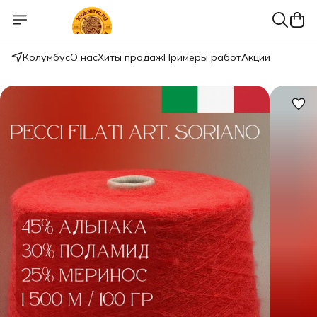
Колумбус
О нас
Хиты продаж
Примеры работ
Акции