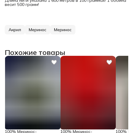
Длина нити указана 1 600 метров в 100 граммах! 1 бобина
весит 500 грамм!
Акрил
Меринос
Меринос
Похожие товары
100% Меринос-
100% Меринос-
100% Ме