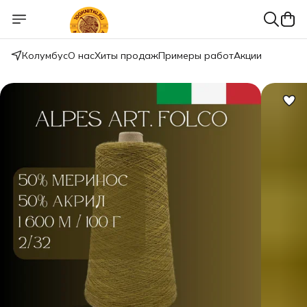
Колумбус
О нас
Хиты продаж
Примеры работ
Акции