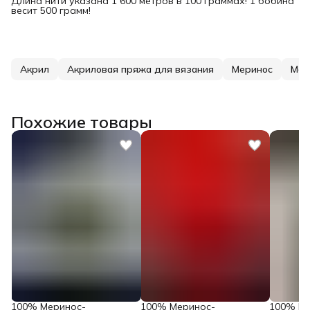
Длина нити указана 1 600 метров в 100 граммах! 1 бобина
весит 500 грамм!
Акрил
Акриловая пряжа для вязания
Меринос
Мер
Похожие товары
100% Меринос-
100% Меринос-
100% Ме