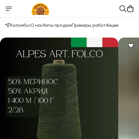
Колумбус
О нас
Хиты продаж
Примеры работ
Акции