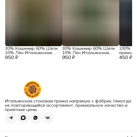
30% Кашемир 60% Шёлк
30% Кашемир 60% Шёлк
100% Лё
10% Лён Итальянская
10% Лён Итальянская
пряжа и
950 ₽
пряжа в бобинах Zegna
950 ₽
пряжа в бобинах Zegna
450 ₽
Selection
Baruffa Art. Atena Soft
Baruffa Art. Atena Soft
Frescoli
Кофе
Льняной
Итальянская стоковая пряжа напрямую с фабрик. Никогда
не повторяющийся ассортимент, премиальное качество и
приятные цены.