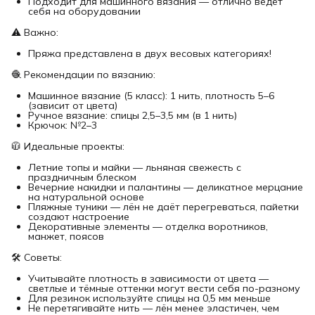
Подходит для машинного вязания — отлично ведёт
себя на оборудовании
⚠️ Важно:
Пряжа представлена в двух весовых категориях!
🧶 Рекомендации по вязанию:
Машинное вязание (5 класс): 1 нить, плотность 5–6
(зависит от цвета)
Ручное вязание: спицы 2,5–3,5 мм (в 1 нить)
Крючок: №2–3
🧥 Идеальные проекты:
Летние топы и майки — льняная свежесть с
праздничным блеском
Вечерние накидки и палантины — деликатное мерцание
на натуральной основе
Пляжные туники — лён не даёт перегреваться, пайетки
создают настроение
Декоративные элементы — отделка воротников,
манжет, поясов
🛠 Советы:
Учитывайте плотность в зависимости от цвета —
светлые и тёмные оттенки могут вести себя по-разному
Для резинок используйте спицы на 0,5 мм меньше
Не перетягивайте нить — лён менее эластичен, чем