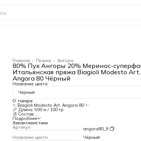
Главная
›
Пряжа
›
Ангора
80% Пух Ангоры 20% Меринос-суперфа
Итальянская пряжа Biagioli Modesto Art.
Angora 80 Чёрный
Название цвета
Чёрный
О товаре
✨ Biagioli Modesto Art. Angora 80 ✨
📏 Длина: 500 м / 100 гр
🎨 Состав:
▫ 80% ангора Spike (элитный пух) — облако нежности
Подробнее
▫ 20% меринос-суперфайн — прочность и терморегуляция
Характеристики
🔍 Как проверить подлинность: Вытяните несколько волок
Артикул
angora80_8
Подожгите кончик — должен гореть как натуральная шер
Разотрите пепел между пальцами — превратится в пыль
Название цвета
Чёрный
💎 Эксклюзивные свойства: Высокий ворс — 3D-эффект