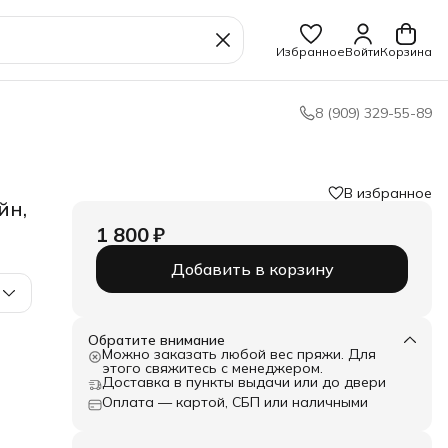
Избранное
Войти
Корзина
8 (909) 329-55-89
В избранное
йн,
1 800 ₽
Добавить в корзину
Обратите внимание
Можно заказать любой вес пряжи. Для
этого свяжитесь с менеджером.
Доставка в пункты выдачи или до двери
Оплата — картой, СБП или наличными
он
сть