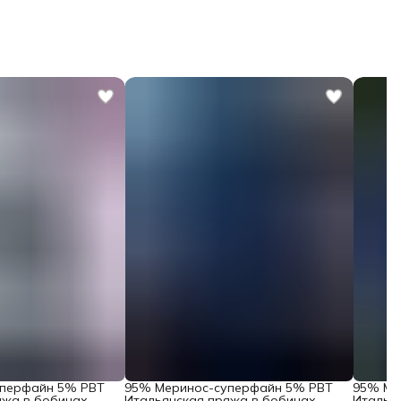
уперфайн 5% PBT
95% Меринос-суперфайн 5% PBT
95% Ме
яжа в бобинах
Итальянская пряжа в бобинах
Италья