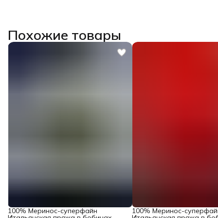
Похожие товары
100% Меринос-суперфайн
100% Меринос-суперфай
Итальянская пряжа в бобинах
Итальянская пряжа в бо