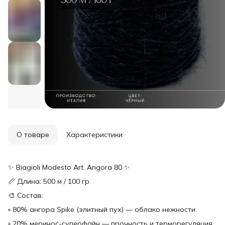
О товаре
Характеристики
✨ Biagioli Modesto Art. Angora 80 ✨
📏 Длина: 500 м / 100 гр
🎨 Состав:
▫ 80% ангора Spike (элитный пух) — облако нежности
▫ 20% меринос-суперфайн — прочность и терморегуляция