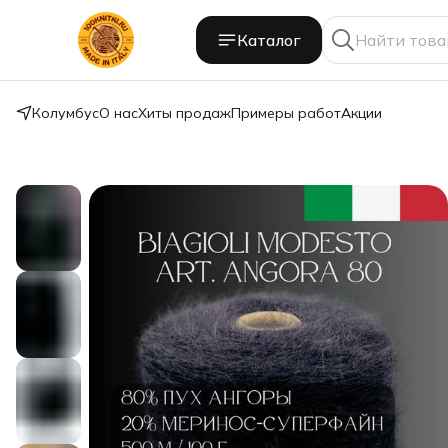
Каталог
Колумбус
О нас
Хиты продаж
Примеры работ
Акции