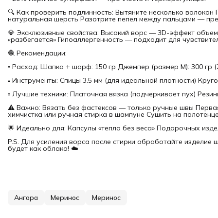
🔍 Как проверить подлинность: Вытяните несколько волокон
натуральная шерсть Разотрите пепел между пальцами — пре
💎 Эксклюзивные свойства: Высокий ворс — 3D-эффект объе
«разбегается» Гипоаллергенность — подходит для чувствите
🧶 Рекомендации:
▫ Расход: Шапка + шарф: 150 гр Джемпер (размер M): 300 гр 
▫ Инструменты: Спицы 3.5 мм (для идеальной плотности) Кру
▫ Лучшие техники: Платочная вязка (подчеркивает пух) Резин
⚠️ Важно: Вязать без фастексов — только ручные швы Перва
химчистка или ручная стирка в шампуне Сушить на полотенц
🌟 Идеально для: Капсулы «тепло без веса» Подарочных изд
P.S. Для усиления ворса после стирки обработайте изделие 
будет как облако! ☁️
Ангора
Меринос
Меринос