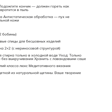
 Подожгите кончик — должен гореть как
вратится в пыль
ма Антистатическая обработка — пух не
льной кожи
(2 бобины)
говые спицы для бесшовных изделий
ка 2×2 (с мериносовой структурой)
я стирка только в холодной воде Уход: Только
е без выкручивания Хранить с лавандовыми саше
елий класса люкс Медитативного вязания
щеткой из натуральной щетины. Ваше творение