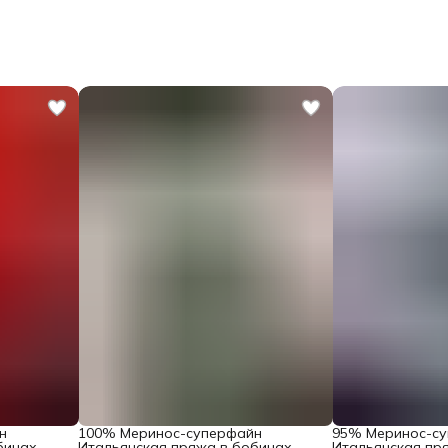
н
100% Меринос-суперфайн
95% Меринос-с
бинах
Итальянская пряжа в бобинах
Итальянская пр