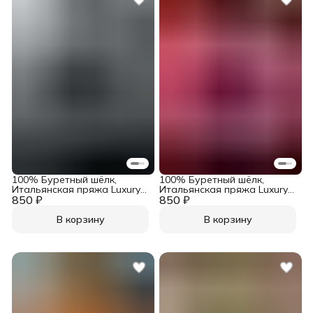
100% Буретный шёлк,
100% Буретный шёлк,
Итальянская пряжа Luxury
Итальянская пряжа Luxury
850 ₽
Selection by Ri.Go Art. Seta
850 ₽
Selection by Ri.Go Art. Seta
Bourette Графит
Bourette Роза
В корзину
В корзину