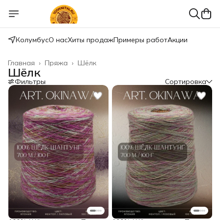
Колумбус
О нас
Хиты продаж
Примеры работ
Акции
Главная
›
Пряжа
›
Шёлк
Шёлк
Фильтры
Сортировка