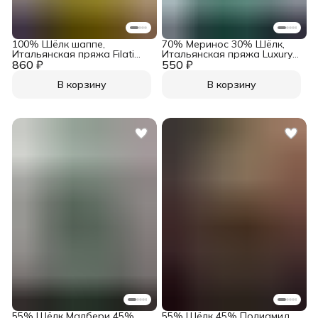
100% Шёлк шаппе,
70% Меринос 30% Шёлк,
Итальянская пряжа Filati
Итальянская пряжа Luxury
860 ₽
Buratti Art. Shappe Яркий
550 ₽
Selection Art. Spirit Тиффани
жёлтый
В корзину
В корзину
55% Шёлк Малбери 45%
55% Шёлк 45% Полиамид,