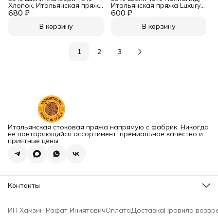
Хлопок, Итальянская пряжа
Итальянская пряжа Luxury
680 ₽
Loro Piana Art. Moorea
600 ₽
Selection by Ri.Go Art.
Металлик
Jasmine Шоколад
В корзину
В корзину
1
2
3
Итальянская стоковая пряжа напрямую с фабрик. Никогда
не повторяющийся ассортимент, премиальное качество и
приятные цены.
Контакты
Наш склад
г. Сызрань, ул. Фридриха Энгельса, д. 44
ИП Хамзин Рафат Иниятович
Оплата
Доставка
Правила возвр
Наиля, менеджер
8 (909) 329-55-89