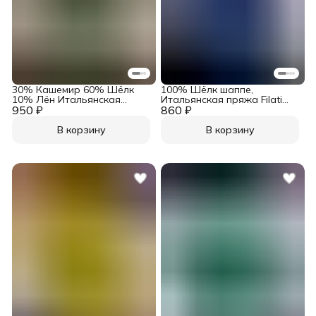
30% Кашемир 60% Шёлк
100% Шёлк шаппе,
10% Лён Итальянская
Итальянская пряжа Filati
950 ₽
пряжа в бобинах Zegna
860 ₽
Buratti Art. Shappe Тёмно-
Baruffa Art. Atena Soft
синий / Фиол
Льняной
В корзину
В корзину