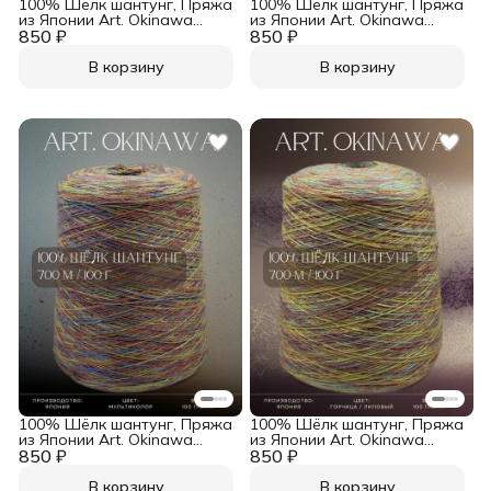
100% Шёлк шантунг, Пряжа
100% Шёлк шантунг, Пряжа
из Японии Art. Okinawa
из Японии Art. Okinawa
850 ₽
Ментол / Лиловый
850 ₽
Ментол / Розовый
В корзину
В корзину
100% Шёлк шантунг, Пряжа
100% Шёлк шантунг, Пряжа
из Японии Art. Okinawa
из Японии Art. Okinawa
850 ₽
Мультиколор
850 ₽
Горчица / Лиловый
В корзину
В корзину