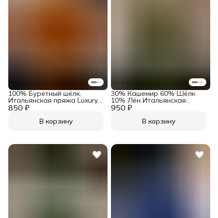
100% Буретный шёлк,
30% Кашемир 60% Шёлк
Итальянская пряжа Luxury
10% Лён Итальянская
850 ₽
Selection by Ri.Go Art. Seta
950 ₽
пряжа в бобинах Zegna
Bourette Тыквенный
Baruffa Art. Atena Soft Кофе
В корзину
В корзину