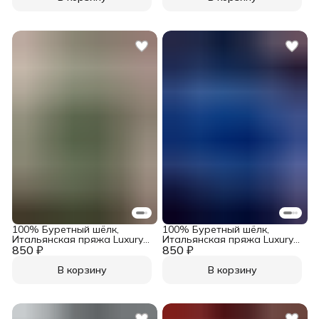
100% Буретный шёлк,
100% Буретный шёлк,
Итальянская пряжа Luxury
Итальянская пряжа Luxury
850 ₽
Selection by Ri.Go Art. Seta
850 ₽
Selection by Ri.Go Art. Seta
Bourette Шалфeй
Bourette Сапфир
В корзину
В корзину