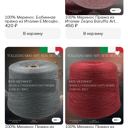
100% Меринос, Бобинная
100% Меринос Пряжа из
пряжа из Италии E.Miroglio
Италии Zegna Baruffa Art.
420 ₽
Art. Alice Индиго
450 ₽
Teviot Розовый / Серый
меланж
В корзину
В корзину
100% Меринос Пряжа из
100% Меринос Пряжа из