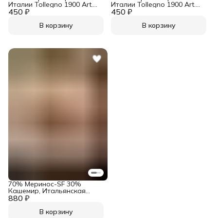
Италии Tollegno 1900 Art.
Италии Tollegno 1900 Art.
450 ₽
New Royal Серебро
450 ₽
New Royal Рубиновый
В корзину
В корзину
70% Меринос-SF 30%
Кашемир, Итальянская
880 ₽
пряжа Biagiolio Modesto Art.
Play of Colors Капучино
меланж
В корзину