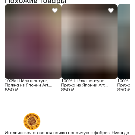
Похожие товары
100% Шёлк шантунг,
100% Шёлк шантунг,
100% Шё
Пряжа из Японии Art.
Пряжа из Японии Art.
Пряжа из
850 ₽
Okinawa Ментол /
850 ₽
Okinawa Ментол /
850 ₽
Okinawa
Лиловый
Розовый
Итальянская стоковая пряжа напрямую с фабрик. Никогда