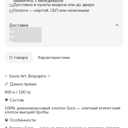
свяжитесь с менеджером.
Доставка в пункты выдачи или до двери
Оплата — картой, СБП или наличными
Доставка
О товаре
Характеристики
✨ Sesia Art. Biopapiro ✨
📏 Длина пряжи:
400 м / 100 гр
🌟 Состав:
100% длинноворсовый хлопок Giza — элитный египетский
хлопок высшей пробы
💎 Особенности:
✦ Хлопок Giza — один из самых редких и дорогих сортов