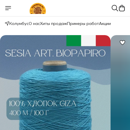
Колумбус
О нас
Хиты продаж
Примеры работ
Акции