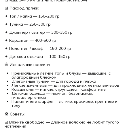
📊 Расход пряжи:
✦ Топ / майка — 150–200 гр
✦ Туника — 250–300 гр
✦ Джемпер / свитер — 300–350 гр
✦ Кардиган — 400–500 гр
✦ Палантин / шарф — 150–200 гр
✦ Детская одежда — 100–150 гр
🧥 Идеальные проекты:
Премиальные летние топы и блузы — дышащие, с
благородным блеском
Элегантные туники — для города и пляжа
Лёгкие джемперы — для прохладных летних вечеров
Кардиганы — мягкие, струящиеся, комфортные
Детская одежда — нежная, безопасная,
гипоаллергенная
Палантины и шарфы — лёгкие, красивые, приятные к
телу
🛠 Советы:
☑️ Вяжите свободно — длинное волокно не любит тугого
натяжения