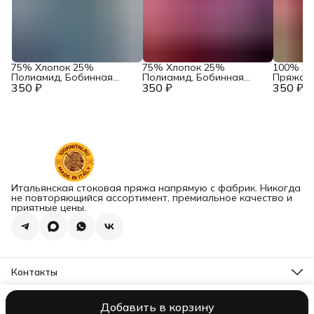
75% Хлопок 25%
75% Хлопок 25%
100% Хл
Полиамид, Бобинная
Полиамид, Бобинная
Пряжа и
350 ₽
Пряжа из Италии Lineapiu
350 ₽
Пряжа из Италии Lineapiu
350 ₽
Manufatu
Art. Cretone Нежно-
Art. Cretone Розовый
Bresciane
голубой
Missoni
Итальянская стоковая пряжа напрямую с фабрик. Никогда
не повторяющийся ассортимент, премиальное качество и
приятные цены.
Контакты
Наш склад
г. Сызрань, ул. Фридриха Энгельса, д. 44
Добавить в корзину
ИП Хамзин Рафат Иниятович
Оплата
Доставка
Правила возвр
Наиля, менеджер