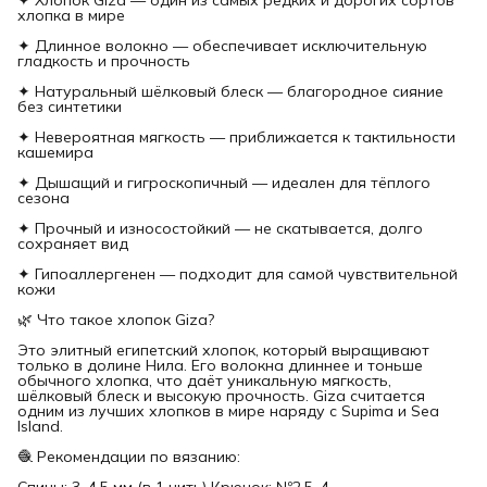
хлопка в мире
✦ Длинное волокно — обеспечивает исключительную
гладкость и прочность
✦ Натуральный шёлковый блеск — благородное сияние
без синтетики
✦ Невероятная мягкость — приближается к тактильности
кашемира
✦ Дышащий и гигроскопичный — идеален для тёплого
сезона
✦ Прочный и износостойкий — не скатывается, долго
сохраняет вид
✦ Гипоаллергенен — подходит для самой чувствительной
кожи
🌿 Что такое хлопок Giza?
Это элитный египетский хлопок, который выращивают
только в долине Нила. Его волокна длиннее и тоньше
обычного хлопка, что даёт уникальную мягкость,
шёлковый блеск и высокую прочность. Giza считается
одним из лучших хлопков в мире наряду с Supima и Sea
Island.
🧶 Рекомендации по вязанию:
Спицы: 3–4,5 мм (в 1 нить) Крючок: №2,5–4