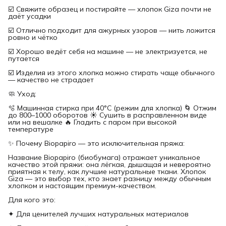
☑️ Свяжите образец и постирайте — хлопок Giza почти не
даёт усадки
☑️ Отлично подходит для ажурных узоров — нить ложится
ровно и чётко
☑️ Хорошо ведёт себя на машине — не электризуется, не
путается
☑️ Изделия из этого хлопка можно стирать чаще обычного
— качество не страдает
🧼 Уход:
🫧 Машинная стирка при 40°C (режим для хлопка) 🌀 Отжим
до 800–1000 оборотов ☀️ Сушить в расправленном виде
или на вешалке 🔥 Гладить с паром при высокой
температуре
✨ Почему Biopapiro — это исключительная пряжа:
Название Biopapiro (биобумага) отражает уникальное
качество этой пряжи: она лёгкая, дышащая и невероятно
приятная к телу, как лучшие натуральные ткани. Хлопок
Giza — это выбор тех, кто знает разницу между обычным
хлопком и настоящим премиум-качеством.
Для кого это:
✦ Для ценителей лучших натуральных материалов