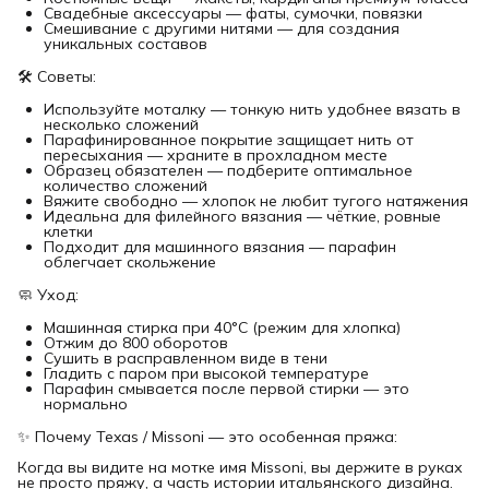
Свадебные аксессуары — фаты, сумочки, повязки
Смешивание с другими нитями — для создания
уникальных составов
🛠 Советы:
Используйте моталку — тонкую нить удобнее вязать в
несколько сложений
Парафинированное покрытие защищает нить от
пересыхания — храните в прохладном месте
Образец обязателен — подберите оптимальное
количество сложений
Вяжите свободно — хлопок не любит тугого натяжения
Идеальна для филейного вязания — чёткие, ровные
клетки
Подходит для машинного вязания — парафин
облегчает скольжение
🧼 Уход:
Машинная стирка при 40°C (режим для хлопка)
Отжим до 800 оборотов
Сушить в расправленном виде в тени
Гладить с паром при высокой температуре
Парафин смывается после первой стирки — это
нормально
✨ Почему Texas / Missoni — это особенная пряжа:
Когда вы видите на мотке имя Missoni, вы держите в руках
не просто пряжу, а часть истории итальянского дизайна.