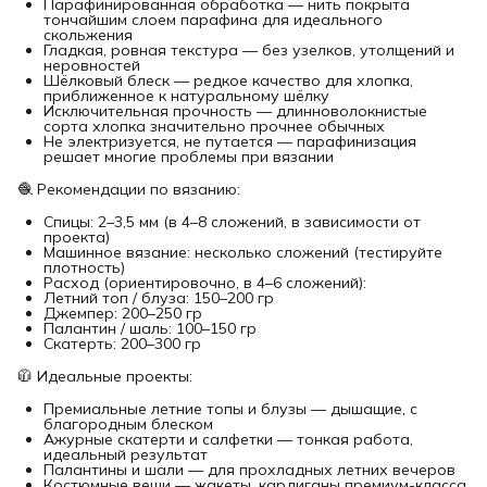
Парафинированная обработка — нить покрыта
тончайшим слоем парафина для идеального
скольжения
Гладкая, ровная текстура — без узелков, утолщений и
неровностей
Шёлковый блеск — редкое качество для хлопка,
приближенное к натуральному шёлку
Исключительная прочность — длинноволокнистые
сорта хлопка значительно прочнее обычных
Не электризуется, не путается — парафинизация
решает многие проблемы при вязании
🧶 Рекомендации по вязанию:
Спицы: 2–3,5 мм (в 4–8 сложений, в зависимости от
проекта)
Машинное вязание: несколько сложений (тестируйте
плотность)
Расход (ориентировочно, в 4–6 сложений):
Летний топ / блуза: 150–200 гр
Джемпер: 200–250 гр
Палантин / шаль: 100–150 гр
Скатерть: 200–300 гр
🧥 Идеальные проекты:
Премиальные летние топы и блузы — дышащие, с
благородным блеском
Ажурные скатерти и салфетки — тонкая работа,
идеальный результат
Палантины и шали — для прохладных летних вечеров
Костюмные вещи — жакеты, кардиганы премиум-класса