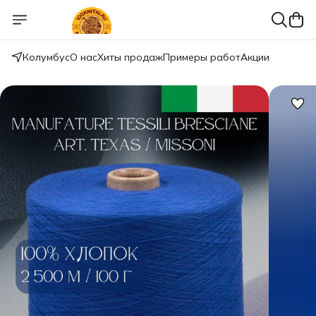
Колумбус
О нас
Хиты продаж
Примеры работ
Акции