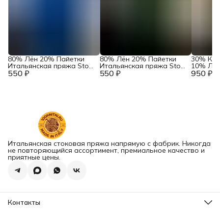
80% Лён 20% Пайетки
80% Лён 20% Пайетки
30% Ка
Итальянская пряжа Stock
Итальянская пряжа Stock
10% Лён
550 ₽
Yarn Art. Linetta
550 ₽
Yarn Art. Linetta Еловый
950 ₽
пряжа в
Королевский синий
Baruffa 
Кофе
Итальянская стоковая пряжа напрямую с фабрик. Никогда
не повторяющийся ассортимент, премиальное качество и
приятные цены.
Контакты
Наш склад