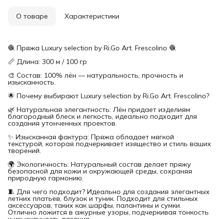
О товаре
Характеристики
🧶 Пряжа Luxury selection by Ri.Go Art. Frescolino 🧶
📏 Длина: 300 м / 100 гр
🎨 Состав: 100% лён — натуральность, прочность и
изысканность.
🌟 Почему выбирают Luxury selection by Ri.Go Art. Frescolino?
🌿 Натуральная элегантность: Лён придает изделиям
благородный блеск и легкость, идеально подходит для
создания утонченных проектов.
✨ Изысканная фактура: Пряжа обладает мягкой
текстурой, которая подчеркивает изящество и стиль ваших
творений.
🌍 Экологичность: Натуральный состав делает пряжу
безопасной для кожи и окружающей среды, сохраняя
природную гармонию.
🧵 Для чего подходит? Идеально для создания элегантных
летних платьев, блузок и туник. Подходит для стильных
аксессуаров, таких как шарфы, палантины и сумки.
Отлично ложится в ажурные узоры, подчеркивая тонкость
и изысканность вязания.