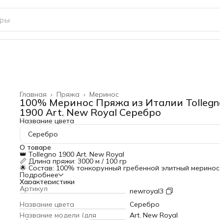
Главная
›
Пряжа
›
Меринос
100% Меринос Пряжа из Италии Tollegn
1900 Art. New Royal Серебро
Название цвета
Серебро
О товаре
👑 Tollegno 1900 Art. New Royal
📏 Длина пряжи: 3000 м / 100 гр
🌟 Состав: 100% тонкорунный гребенной элитный меринос
💎 Особенности:
Подробнее
Шелковистая гладкость — без ворса и пушистости
Характеристики
Идеальная драпировка — для элегантных силуэтов Держ
Артикул
newroyal3
сложные узоры (резинки, араны, косы)
Подходит для костюмного трикотажа — платья, водолазк
Название цвета
Серебро
юбки
Название модели (для
Art. New Royal
⚠️ Важно знать: Очень тонкая нить! Требует многократно