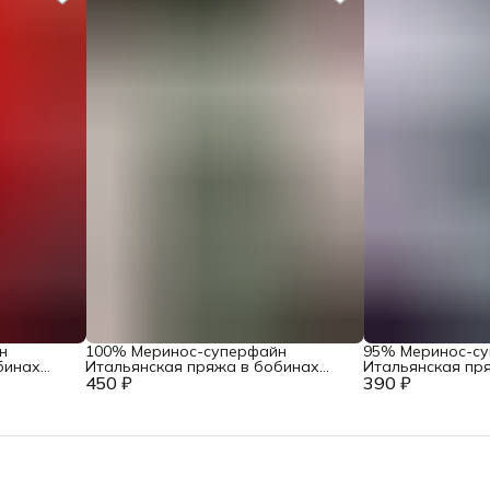
н
100% Меринос-суперфайн
95% Меринос-с
бинах
Итальянская пряжа в бобинах
Итальянская пр
 Filati
450 ₽
Accademia Industria Italiana Filati
390 ₽
Loro Piana Art. 
Art. Main Серый жемчуг
лиловый