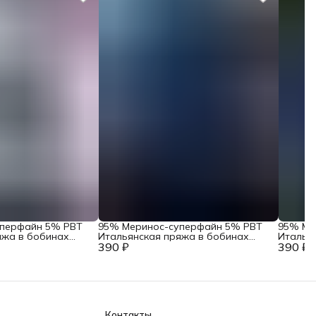
уперфайн 5% PBT
95% Меринос-суперфайн 5% PBT
95% Ме
яжа в бобинах
Итальянская пряжа в бобинах
Италья
Wish Flex Светло-
390 ₽
Loro Piana Art. Wish Flex Дипломат
390 ₽
Loro Pia
фиолет
Контакты