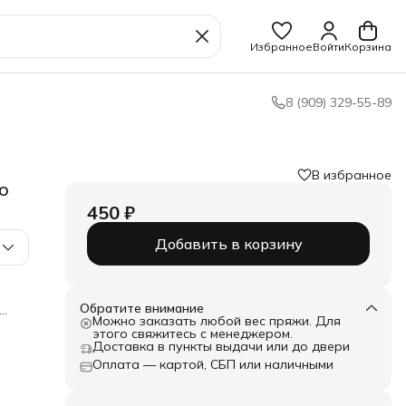
Избранное
Войти
Корзина
8 (909) 329-55-89
В избранное
o
450 ₽
Добавить в корзину
Обратите внимание
Можно заказать любой вес пряжи. Для
этого свяжитесь с менеджером.
Доставка в пункты выдачи или до двери
ит
Оплата — картой, СБП или наличными
и,
го