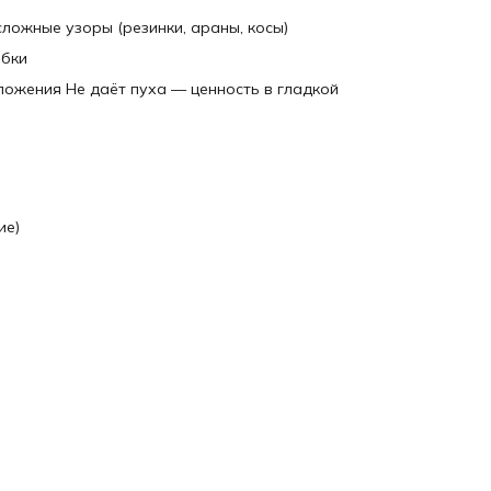
ложные узоры (резинки, араны, косы)
юбки
сложения Не даёт пуха — ценность в гладкой
ие)