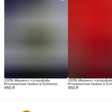
100% Меринос-суперфайн
100% Меринос-суперфай
Итальянская пряжа в бобинах
Итальянская пряжа в бо
450 ₽
Accademia Industria Italiana Filati
450 ₽
Accademia Industria Italiana
Art. Main Тауп
Art. Main Феррари