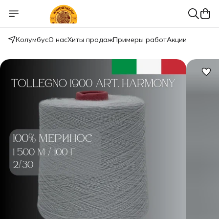
Колумбус
О нас
Хиты продаж
Примеры работ
Акции