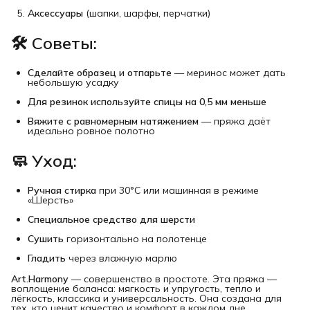
Аксессуары
(шапки, шарфы, перчатки)
🛠
Советы:
Сделайте образец и отпарьте
— меринос может дать
небольшую усадку
Для резинок используйте спицы на 0,5 мм меньше
Вяжите с равномерным натяжением
— пряжа даёт
идеально ровное полотно
🧼
Уход:
Ручная стирка
при 30°C или машинная в режиме
«Шерсть»
Специальное средство для шерсти
Сушить
горизонтально на полотенце
Гладить
через влажную марлю
Art.Harmony
— совершенство в простоте. Эта пряжа —
воплощение баланса: мягкость и упругость, тепло и
лёгкость, классика и универсальность. Она создана для
тех, кто ценит качество и комфорт в каждом дне.