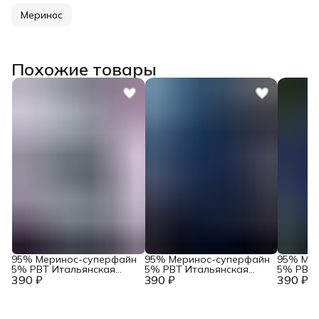
Меринос
Похожие товары
95% Меринос-суперфайн
95% Меринос-суперфайн
95% Мер
5% PBT Итальянская
5% PBT Итальянская
5% PBT 
390 ₽
пряжа в бобинах Loro
390 ₽
пряжа в бобинах Loro
390 ₽
пряжа в
Piana Art. Wish Flex
Piana Art. Wish Flex
Piana Ar
Светло-лиловый
Дипломат
фиолет