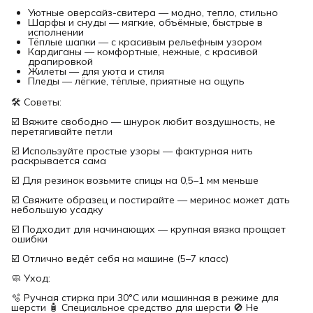
Уютные оверсайз-свитера — модно, тепло, стильно
Шарфы и снуды — мягкие, объёмные, быстрые в
исполнении
Тёплые шапки — с красивым рельефным узором
Кардиганы — комфортные, нежные, с красивой
драпировкой
Жилеты — для уюта и стиля
Пледы — лёгкие, тёплые, приятные на ощупь
🛠 Советы:
☑️ Вяжите свободно — шнурок любит воздушность, не
перетягивайте петли
☑️ Используйте простые узоры — фактурная нить
раскрывается сама
☑️ Для резинок возьмите спицы на 0,5–1 мм меньше
☑️ Свяжите образец и постирайте — меринос может дать
небольшую усадку
☑️ Подходит для начинающих — крупная вязка прощает
ошибки
☑️ Отлично ведёт себя на машине (5–7 класс)
🧼 Уход:
🫧 Ручная стирка при 30°C или машинная в режиме для
шерсти 🧴 Специальное средство для шерсти 🚫 Не