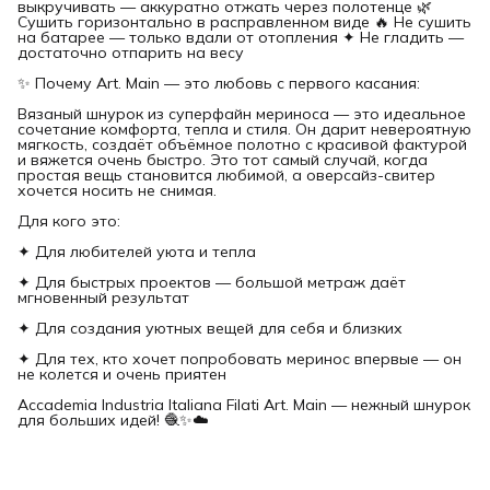
выкручивать — аккуратно отжать через полотенце 🌿
Сушить горизонтально в расправленном виде 🔥 Не сушить
на батарее — только вдали от отопления ✦ Не гладить —
достаточно отпарить на весу
✨ Почему Art. Main — это любовь с первого касания:
Вязаный шнурок из суперфайн мериноса — это идеальное
сочетание комфорта, тепла и стиля. Он дарит невероятную
мягкость, создаёт объёмное полотно с красивой фактурой
и вяжется очень быстро. Это тот самый случай, когда
простая вещь становится любимой, а оверсайз-свитер
хочется носить не снимая.
Для кого это:
✦ Для любителей уюта и тепла
✦ Для быстрых проектов — большой метраж даёт
мгновенный результат
✦ Для создания уютных вещей для себя и близких
✦ Для тех, кто хочет попробовать меринос впервые — он
не колется и очень приятен
Accademia Industria Italiana Filati Art. Main — нежный шнурок
для больших идей! 🧶✨☁️