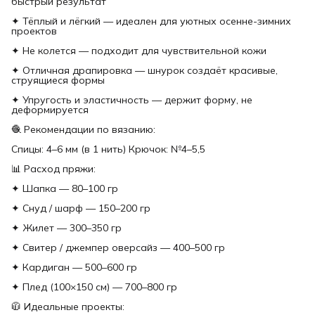
быстрый результат
✦ Тёплый и лёгкий — идеален для уютных осенне-зимних
проектов
✦ Не колется — подходит для чувствительной кожи
✦ Отличная драпировка — шнурок создаёт красивые,
струящиеся формы
✦ Упругость и эластичность — держит форму, не
деформируется
🧶 Рекомендации по вязанию:
Спицы: 4–6 мм (в 1 нить) Крючок: №4–5,5
📊 Расход пряжи:
✦ Шапка — 80–100 гр
✦ Снуд / шарф — 150–200 гр
✦ Жилет — 300–350 гр
✦ Свитер / джемпер оверсайз — 400–500 гр
✦ Кардиган — 500–600 гр
✦ Плед (100×150 см) — 700–800 гр
🧥 Идеальные проекты: