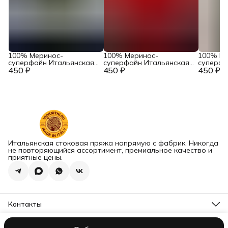
100% Меринос-
100% Меринос-
100% Ме
суперфайн Итальянская
суперфайн Итальянская
суперфа
450 ₽
пряжа в бобинах
450 ₽
пряжа в бобинах
450 ₽
пряжа в
Accademia Industria
Accademia Industria
Accademi
Italiana Filati Art. Main
Italiana Filati Art. Main
Italiana F
Тауп
Феррари
Серый ж
Итальянская стоковая пряжа напрямую с фабрик. Никогда
не повторяющийся ассортимент, премиальное качество и
приятные цены.
Контакты
Наш склад
г. Сызрань, ул. Фридриха Энгельса, д. 44