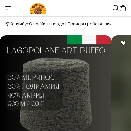
Колумбус
О нас
Хиты продаж
Примеры работ
Акции