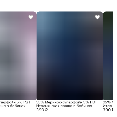
уперфайн 5% PBT
95% Меринос-суперфайн 5% PBT
95% Ме
яжа в бобинах
Итальянская пряжа в бобинах
Италья
Wish Flex Светло-
390 ₽
Loro Piana Art. Wish Flex Дипломат
390 ₽
Loro Pia
фиолет