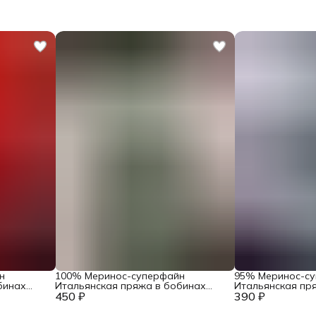
н
100% Меринос-суперфайн
95% Меринос-с
бинах
Итальянская пряжа в бобинах
Итальянская пр
 Filati
450 ₽
Accademia Industria Italiana Filati
390 ₽
Loro Piana Art. 
Art. Main Серый жемчуг
лиловый