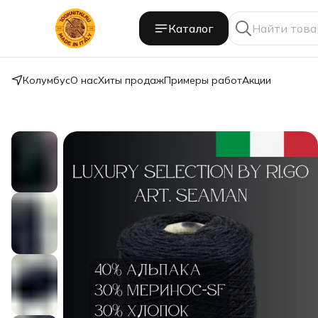
Каталог
Колумбус
О нас
Хиты продаж
Примеры работ
Акции