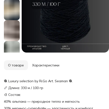
О товаре
Характеристики
🧶 Luxury selection by Ri.Go Art. Seaman 🧶
📏 Длина: 330 м / 100 гр
🎨 Состав:
40% альпака — природное тепло и мягкость
30% меринос-суперфайн — эластичность и комфорт