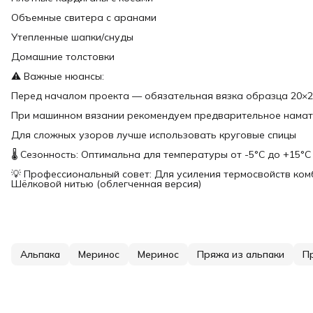
Объемные свитера с аранами
Утепленные шапки/снуды
Домашние толстовки
⚠️ Важные нюансы:
Перед началом проекта — обязательная вязка образца 20×2
При машинном вязании рекомендуем предварительное нама
Для сложных узоров лучше использовать круговые спицы
🌡️ Сезонность: Оптимальна для температуры от -5°C до +15°C
💡 Профессиональный совет: Для усиления термосвойств комб
Шёлковой нитью (облегченная версия)
Альпака
Меринос
Меринос
Пряжа из альпаки
П