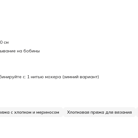
0 см
тывание на бобины
инируйте с: 1 нитью мохера (зимний вариант)
ряжа с хлопком и мериносом
Хлопковая пряжа для вязания