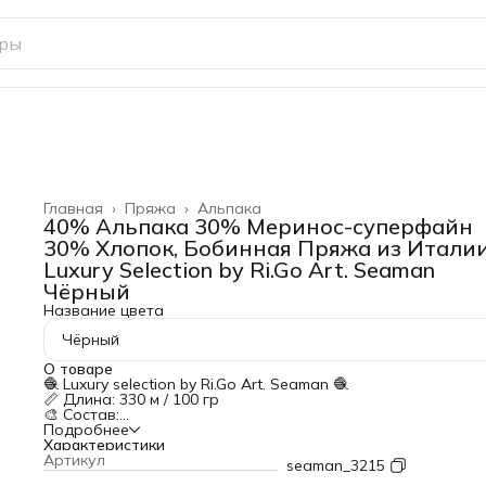
Главная
›
Пряжа
›
Альпака
40% Альпака 30% Меринос-суперфайн
30% Хлопок, Бобинная Пряжа из Итали
Luxury Selection by Ri.Go Art. Seaman
Чёрный
Название цвета
Чёрный
О товаре
🧶 Luxury selection by Ri.Go Art. Seaman 🧶
📏 Длина: 330 м / 100 гр
🎨 Состав:
40% альпака — природное тепло и мягкость
Подробнее
30% меринос-суперфайн — эластичность и комфорт
Характеристики
30% хлопок — воздухопроницаемость
Артикул
seaman_3215
✨ Особенности пряжи: