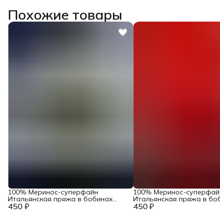
Похожие товары
100% Меринос-суперфайн
100% Меринос-суперфай
Итальянская пряжа в бобинах
Итальянская пряжа в бо
450 ₽
Accademia Industria Italiana Filati
450 ₽
Accademia Industria Italiana
Art. Main Тауп
Art. Main Феррари