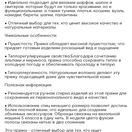
• Идеально подходит для вязания шарфов, шапок и
свитеров, которые будут не только красивыми, но и
функциональными, а также туники, платья, косынки, вуаль,
накидки, береты, шапки, палантины.
• Отличный выбор для тех, кто ценит высокое качество и
натуральные материалы.
Уникальные особенности:
• Пушистость: Пряжа обладает высокой пушистостью, что
придает готовым изделиям роскошный вид и ощущение.
• Теплорегулирующие свойства:Благодаря сочетанию
альпаки и мериноса, пряжа способна сохранять тепло в
холодную погоду и обеспечивать прохладу в теплую.
• Гипоаллергенность: Натуральные волокна делают эту
пряжу подходящей даже для чувствительной кожи.
Полезная информация:
• Рекомендуется ручная стирка изделий из этой пряжи для
сохранения их первоначального вида и качества.
• Использование спиц меньшего размера позволит достичь
более плотной вязки, что идеально для создания
объемных аксессуаров. Образцы связаны на вязальной
машине 5 класса в одну нить. В модели цвета фуксии
полосы связаны нитью в два сложения.
Эта пряжа - отличный выбор для тех, кто ищет