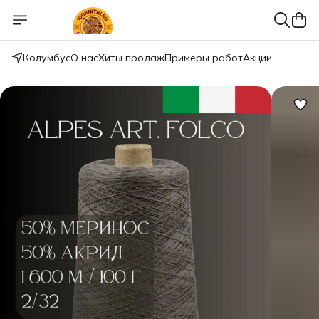
Колумбус
О нас
Хиты продаж
Примеры работ
Акции