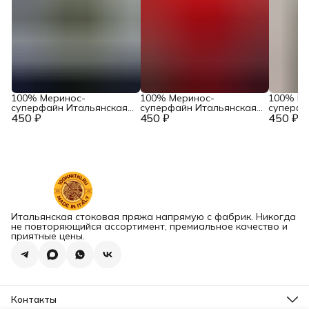
100% Меринос-
100% Меринос-
100% Ме
суперфайн Итальянская
суперфайн Итальянская
суперфа
450 ₽
пряжа в бобинах
450 ₽
пряжа в бобинах
450 ₽
пряжа в
Accademia Industria
Accademia Industria
Accademi
Italiana Filati Art. Main
Italiana Filati Art. Main
Italiana F
Тауп
Феррари
Серый ж
Итальянская стоковая пряжа напрямую с фабрик. Никогда
не повторяющийся ассортимент, премиальное качество и
приятные цены.
Контакты