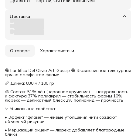
Оплата — картой, СБП или наличными
Доставка
О товаре
Характеристики
🧶 Lantifico Del Olivio Art. Gossip 🧶 Эксклюзивная текстурная
пряжа с эффектом фламе
📏 Длина: 830 м / 100 гр
🎨 Состав: 51% лён (неровное кручение) — натуральность
и фактура 37% полиакрил — стабильность формы 10%
люрекс — деликатный блеск 2% полиамид — прочность
✨ Уникальные свойства:
▸ Эффект "фламе" — живые утолщения нити создают
объемный рисунок
▸ Мерцающий акцент — люрекс добавляет благородные
блики