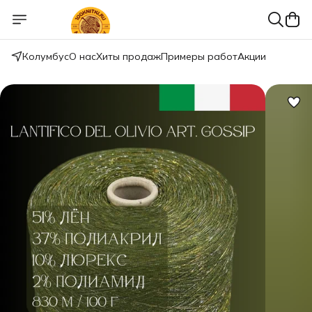
Колумбус
О нас
Хиты продаж
Примеры работ
Акции