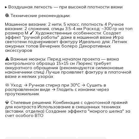
▸ Воздушная легкость — при высокой плотности вязки
🧶 Технические рекомендации:
Машинное вязание: 2 нити, 5 класс, плотность 4 Ручное
вязание: 2 сложения, спицы 3.5-4 мм Расход: ~300 гр на топ
размера M 🖌️ Художественные особенности: Создает
эффект "ручной работы" даже в машинной вязке Игра
светотени подчеркивает фактуру Идеально для: Летних
ажурных топов Вечерних болеро Декоративных
аксессуаров
⚠️ Важные нюансы: Перед началом проекта — вязка
контрольного образца 15×15 см Люрекс требует
аккуратного обращения (рекомендуются силиконовые
наконечники спиц) Лучше проявляет фактуру в платочной
вязке и мелких узорах
🧼 Уход: → Ручная стирка при 30°C → Сушить в
расправленном виде → Гладить с изнанки через
проутюжильник
💎 Стилевые решения: Комбинация с однотонной пряжей
для контраста Использование в смешанных техниках
(вставки, отделка) Создание эффекта "мокрого шелка" за
счет особого ВТО