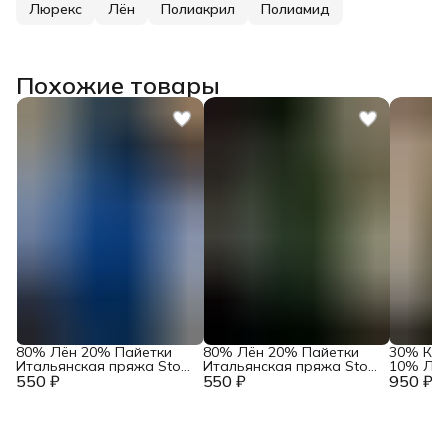
Люрекс
Лён
Полиакрил
Полиамид
Похожие товары
80% Лён 20% Пайетки
80% Лён 20% Пайетки
30% Ка
Итальянская пряжа Stock
Итальянская пряжа Stock
10% Лён
550 ₽
Yarn Art. Linetta
550 ₽
Yarn Art. Linetta Еловый
950 ₽
пряжа в
Королевский синий
Baruffa 
Кофе