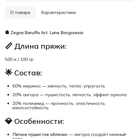
О товаре
Характеристики
🧶 Zegna Baruffa Art. Lane Borgosesia
📏
Длина пряжи:
500 м / 100 гр
🌟
Состав:
60% меринос — мягкость, тепло, упругость
20% ангора — пушистость, лёгкость, эффект ореола
20% полиамид — прочность, эластичность,
износостойкость
💎
Особенности:
Лёгкое пушистое облачко
— ангора создаёт нежный
ворс