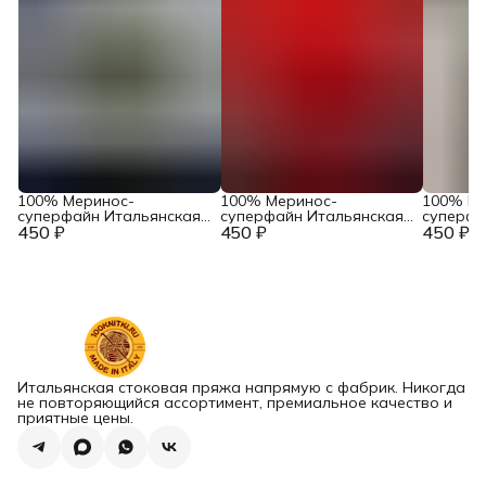
100% Меринос-
100% Меринос-
100% Ме
суперфайн Итальянская
суперфайн Итальянская
суперфа
450 ₽
пряжа в бобинах
450 ₽
пряжа в бобинах
450 ₽
пряжа в
Accademia Industria
Accademia Industria
Accademi
Italiana Filati Art. Main
Italiana Filati Art. Main
Italiana F
Тауп
Феррари
Серый ж
Итальянская стоковая пряжа напрямую с фабрик. Никогда
не повторяющийся ассортимент, премиальное качество и
приятные цены.