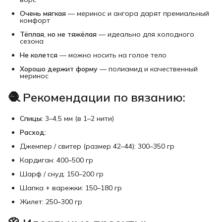
Очень мягкая
— меринос и ангора дарят премиальный
комфорт
Тёплая, но не тяжёлая
— идеально для холодного
сезона
Не колется
— можно носить на голое тело
Хорошо держит форму
— полиамид и качественный
меринос
🧶
Рекомендации по вязанию:
Спицы:
3–4,5 мм (в 1–2 нити)
Расход:
Джемпер / свитер (размер 42–44): 300–350 гр
Кардиган: 400–500 гр
Шарф / снуд: 150–200 гр
Шапка + варежки: 150–180 гр
Жилет: 250–300 гр