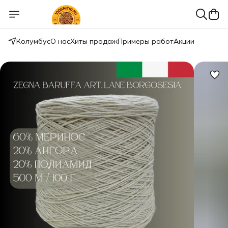
Колумбус
О нас
Хиты продаж
Примеры работ
Акции