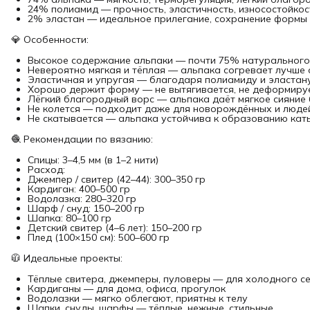
24% полиамид — прочность, эластичность, износостойкос
2% эластан — идеальное прилегание, сохранение формы
💎 Особенности:
Высокое содержание альпаки — почти 75% натурального
Невероятно мягкая и тёплая — альпака согревает лучше 
Эластичная и упругая — благодаря полиамиду и эластан
Хорошо держит форму — не вытягивается, не деформиру
Лёгкий благородный ворс — альпака даёт мягкое сияние 
Не колется — подходит даже для новорождённых и людей
Не скатывается — альпака устойчива к образованию ка
🧶 Рекомендации по вязанию:
Спицы: 3–4,5 мм (в 1–2 нити)
Расход:
Джемпер / свитер (42–44): 300–350 гр
Кардиган: 400–500 гр
Водолазка: 280–320 гр
Шарф / снуд: 150–200 гр
Шапка: 80–100 гр
Детский свитер (4–6 лет): 150–200 гр
Плед (100×150 см): 500–600 гр
🧥 Идеальные проекты:
Тёплые свитера, джемперы, пуловеры — для холодного с
Кардиганы — для дома, офиса, прогулок
Водолазки — мягко облегают, приятны к телу
Шапки, снуды, шарфы — тёплые, нежные, стильные