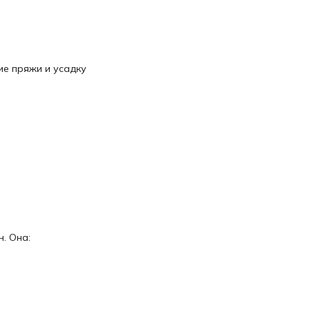
✔ Для людей с чувствительной кожей и аллергиков
✔ Для детской одежды — спокойно и безопасно
✔ Для тех, кто ценит натуральные материалы премиум-
качества
Art.Cusco — согревающая нежность от Gruppo Filpucci! 🦙✨
ие пряжи и усадку
. Она: