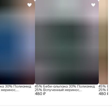
ака 30% Полиамид
45% Беби-альпака 30% Полиамид
45% Бе
 меринос,
25% Вспученный меринос,
25% Вс
из Италии Pecci
480 ₽
Бобинная пряжа из Италии Pecci
480 ₽
Бобинна
no Серо-голубой
Filati Art. Soriano Серый меланж
Filati A