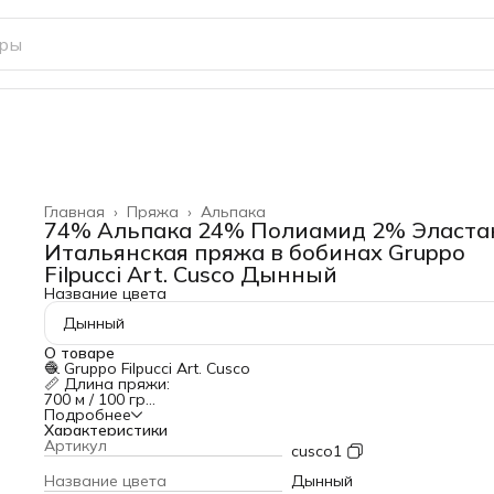
Главная
›
Пряжа
›
Альпака
74% Альпака 24% Полиамид 2% Эласта
Итальянская пряжа в бобинах Gruppo
Filpucci Art. Cusco Дынный
Название цвета
Дынный
О товаре
🧶 Gruppo Filpucci Art. Cusco
📏 Длина пряжи:
700 м / 100 гр
🌟 Состав:
Подробнее
74% альпака — мягкость, терморегуляция, лёгкий
Характеристики
благородный ворс, гипоаллергенность
Артикул
cusco1
24% полиамид — прочность, эластичность, износостойкос
2% эластан — идеальное прилегание, сохранение формы
Название цвета
Дынный