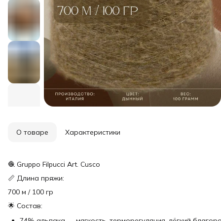
О товаре
Характеристики
🧶 Gruppo Filpucci Art. Cusco
📏 Длина пряжи:
700 м / 100 гр
🌟 Состав:
74% альпака — мягкость, терморегуляция, лёгкий благор