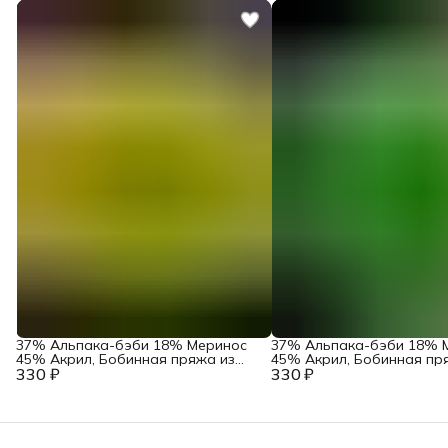
37% Альпака-бэби 18% Меринос
37% Альпака-бэби 18% 
45% Акрил, Бобинная пряжа из
45% Акрил, Бобинная пр
330 ₽
Италии Lantifico Del Olivio Art.
330 ₽
Италии Lantifico Del Olivio 
Dulcos Лимонный
Dulcos Яркий салат