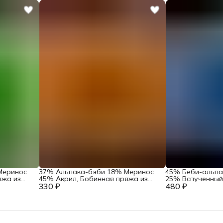
Меринос
37% Альпака-бэби 18% Меринос
45% Беби-альп
яжа из
45% Акрил, Бобинная пряжа из
25% Вспученный
Art.
330 ₽
Италии Lantifico Del Olivio Art.
480 ₽
Бобинная пряжа 
Dulcos Оранж
Filati Art. Soria