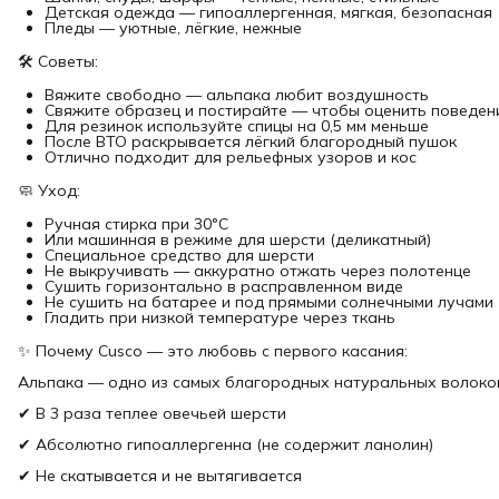
Детская одежда — гипоаллергенная, мягкая, безопасная
Пледы — уютные, лёгкие, нежные
🛠 Советы:
Вяжите свободно — альпака любит воздушность
Свяжите образец и постирайте — чтобы оценить поведен
Для резинок используйте спицы на 0,5 мм меньше
После ВТО раскрывается лёгкий благородный пушок
Отлично подходит для рельефных узоров и кос
🧼 Уход:
Ручная стирка при 30°C
Или машинная в режиме для шерсти (деликатный)
Специальное средство для шерсти
Не выкручивать — аккуратно отжать через полотенце
Сушить горизонтально в расправленном виде
Не сушить на батарее и под прямыми солнечными лучами
Гладить при низкой температуре через ткань
✨ Почему Cusco — это любовь с первого касания:
Альпака — одно из самых благородных натуральных волокон
✔ В 3 раза теплее овечьей шерсти
✔ Абсолютно гипоаллергенна (не содержит ланолин)
✔ Не скатывается и не вытягивается