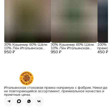
30% Кашемир 60% Шёлк
30% Кашемир 60% Шёлк
100% Лё
10% Лён Итальянская
10% Лён Итальянская
пряжа и
950 ₽
пряжа в бобинах Zegna
950 ₽
пряжа в бобинах Zegna
450 ₽
Selection
Baruffa Art. Atena Soft
Baruffa Art. Atena Soft
Frescoli
Кофе
Льняной
Итальянская стоковая пряжа напрямую с фабрик. Никогда
не повторяющийся ассортимент, премиальное качество и
приятные цены.