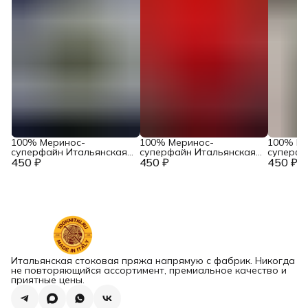
100% Меринос-
100% Меринос-
100% Ме
суперфайн Итальянская
суперфайн Итальянская
суперфа
450 ₽
пряжа в бобинах
450 ₽
пряжа в бобинах
450 ₽
пряжа в
Accademia Industria
Accademia Industria
Accademi
Italiana Filati Art. Main
Italiana Filati Art. Main
Italiana F
Тауп
Феррари
Серый ж
Итальянская стоковая пряжа напрямую с фабрик. Никогда
не повторяющийся ассортимент, премиальное качество и
приятные цены.