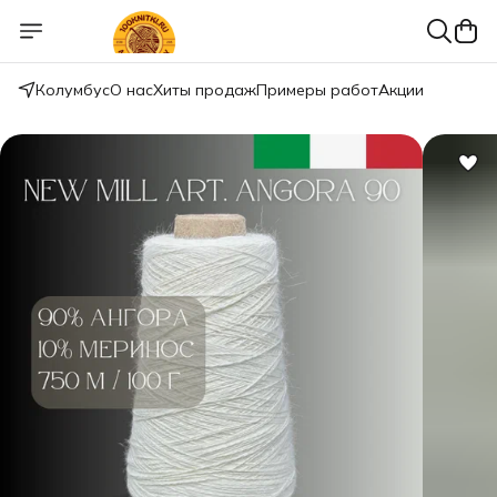
Колумбус
О нас
Хиты продаж
Примеры работ
Акции