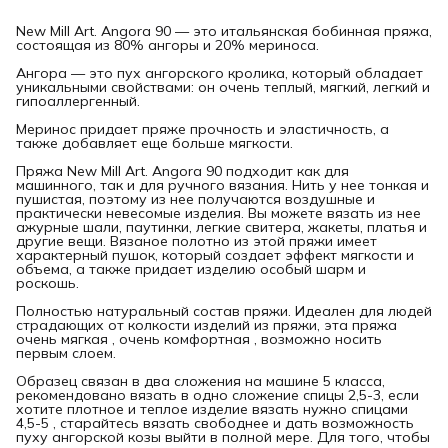
New Mill Art. Angora 90 — это итальянская бобинная пряжа,
состоящая из 80% ангоры и 20% мериноса.
Ангора — это пух ангорского кролика, который обладает
уникальными свойствами: он очень теплый, мягкий, легкий и
гипоаллергенный.
Меринос придает пряже прочность и эластичность, а
также добавляет еще больше мягкости.
Пряжа New Mill Art. Angora 90 подходит как для
машинного, так и для ручного вязания. Нить у нее тонкая и
пушистая, поэтому из нее получаются воздушные и
практически невесомые изделия. Вы можете вязать из нее
ажурные шали, паутинки, легкие свитера, жакеты, платья и
другие вещи. Вязаное полотно из этой пряжи имеет
характерный пушок, который создает эффект мягкости и
объема, а также придает изделию особый шарм и
роскошь.
Полностью натуральный состав пряжи. Идеален для людей
страдающих от колкости изделий из пряжи, эта пряжа
очень мягкая , очень комфортная , возможно носить
первым слоем.
Образец связан в два сложения на машине 5 класса,
рекомендовано вязать в одно сложение спицы 2,5-3, если
хотите плотное и теплое изделие вязать нужно спицами
4,5-5 , старайтесь вязать свободнее и дать возможность
пуху ангорской козы выйти в полной мере. Для того, чтобы