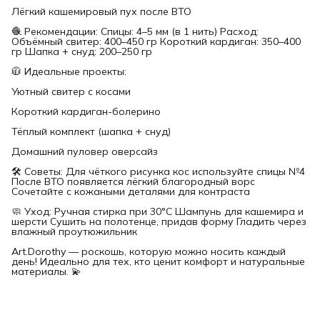
Лёгкий кашемировый пух после ВТО
🧶 Рекомендации: Спицы: 4–5 мм (в 1 нить) Расход:
Объёмный свитер: 400–450 гр Короткий кардиган: 350–400
гр Шапка + снуд: 200–250 гр
🧥 Идеальные проекты:
Уютный свитер с косами
Короткий кардиган-болерино
Тёплый комплект (шапка + снуд)
Домашний пуловер оверсайз
🛠 Советы: Для чёткого рисунка кос используйте спицы №4
После ВТО появляется лёгкий благородный ворс
Сочетайте с кожаными деталями для контраста
🧼 Уход: Ручная стирка при 30°C Шампунь для кашемира и
шерсти Сушить на полотенце, придав форму Гладить через
влажный проутюжильник
Art.Dorothy — роскошь, которую можно носить каждый
день! Идеально для тех, кто ценит комфорт и натуральные
материалы. 💫