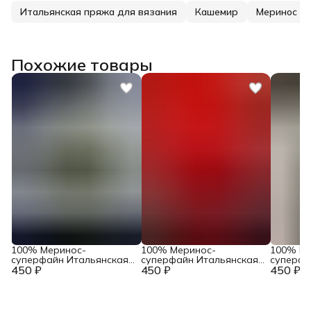
Итальянская пряжа для вязания
Кашемир
Меринос
Похожие товары
100% Меринос-
100% Меринос-
100% Ме
суперфайн Итальянская
суперфайн Итальянская
суперфа
450 ₽
пряжа в бобинах
450 ₽
пряжа в бобинах
450 ₽
пряжа в
Accademia Industria
Accademia Industria
Accademi
Italiana Filati Art. Main
Italiana Filati Art. Main
Italiana F
Тауп
Феррари
Серый ж