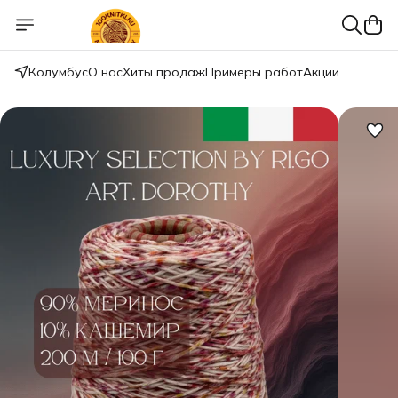
Колумбус
О нас
Хиты продаж
Примеры работ
Акции