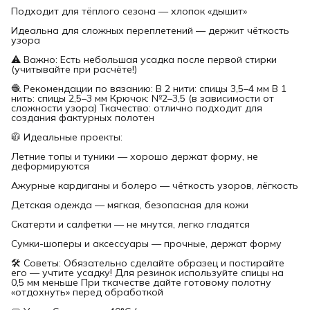
Подходит для тёплого сезона — хлопок «дышит»
Идеальна для сложных переплетений — держит чёткость
узора
⚠️ Важно: Есть небольшая усадка после первой стирки
(учитывайте при расчёте!)
🧶 Рекомендации по вязанию: В 2 нити: спицы 3,5–4 мм В 1
нить: спицы 2,5–3 мм Крючок: №2–3,5 (в зависимости от
сложности узора) Ткачество: отлично подходит для
создания фактурных полотен
🧥 Идеальные проекты:
Летние топы и туники — хорошо держат форму, не
деформируются
Ажурные кардиганы и болеро — чёткость узоров, лёгкость
Детская одежда — мягкая, безопасная для кожи
Скатерти и салфетки — не мнутся, легко гладятся
Сумки-шоперы и аксессуары — прочные, держат форму
🛠 Советы: Обязательно сделайте образец и постирайте
его — учтите усадку! Для резинок используйте спицы на
0,5 мм меньше При ткачестве дайте готовому полотну
«отдохнуть» перед обработкой