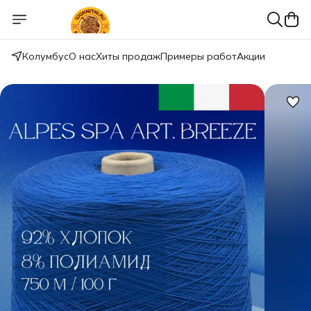
Колумбус
О нас
Хиты продаж
Примеры работ
Акции