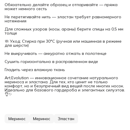
Обязательно делайте образец и отпаривайте — пряжа
может немного сесть
Не перетягивайте нить — эластан требует равномерного
натяжения
Для сложных узоров (косы, араны) берите спицы на 0,5 мм
толще
🧼 Уход: Стирка при 30°C (ручная или машинная в режиме
для шерсти)
Не выкручивать — аккуратно отжать в полотенце
Сушить горизонтально в расправленном виде
Гладить через влажную ткань
Art.Evolution — инновационное сочетание натурального
мериноса и эластана. Для тех, кто ценит не только
комфорт, но и безупречный вид вещей после многих носок.
Идеально для базового гардероба и элегантных силуэтов.
👌✨
Меринос
Меринос
Эластан