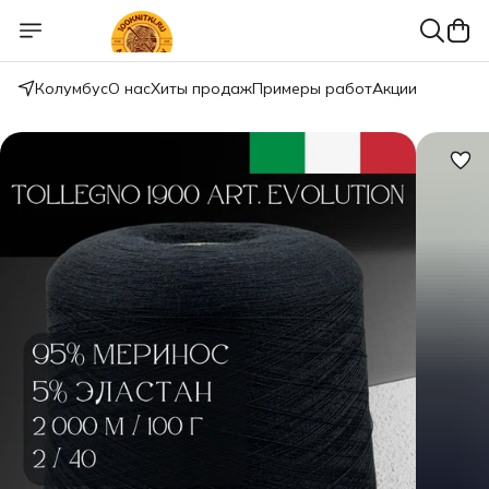
Колумбус
О нас
Хиты продаж
Примеры работ
Акции