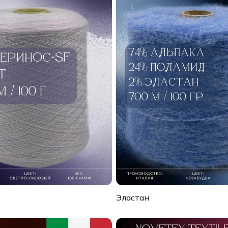
Эластан