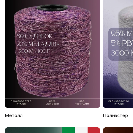
Металл
Полиэстер