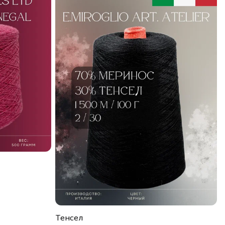
Тенсел