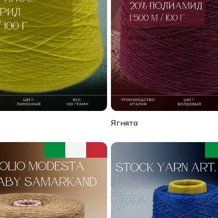
Ягнята