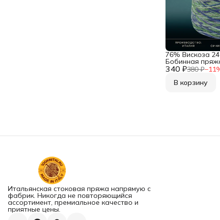
76% Вискоза 2
Бобинная пряжа
340 ₽
Luxury Selection 
380 ₽
−
11
Velluto NEW Син
В корзину
Итальянская стоковая пряжа напрямую с
фабрик. Никогда не повторяющийся
ассортимент, премиальное качество и
приятные цены.