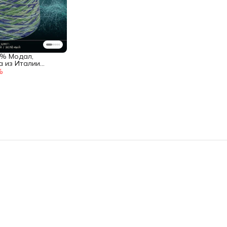
4% Модал,
 из Италии
by Ri.Go Art.
%
ий / Зелёный