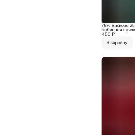
75% Вискоза 2
Бобинная пряжа 
450 ₽
Industria Art. F
с серебром
В корзину