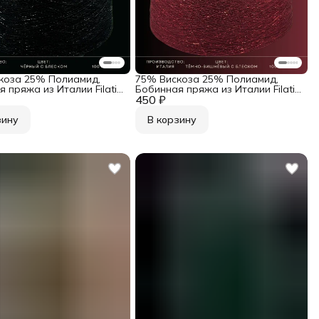
коза 25% Полиамид,
75% Вискоза 25% Полиамид,
 пряжа из Италии Filati
Бобинная пряжа из Италии Filati
 Art. Frizzante Чёрный с
450 ₽
Industria Art. Frizzante Тёмно-
вишнёвый с блеском
зину
В корзину