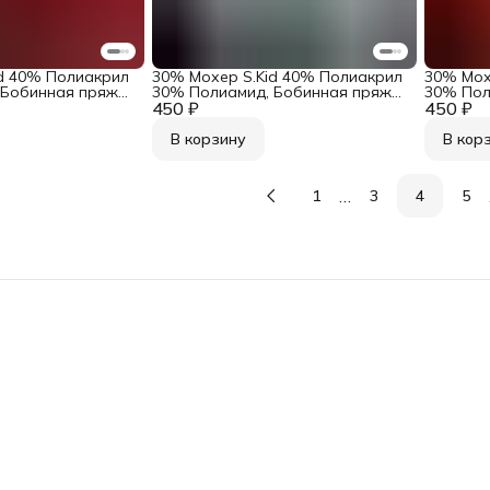
d 40% Полиакрил
30% Мохер S.Kid 40% Полиакрил
30% Мох
 Бобинная пряжа
30% Полиамид, Бобинная пряжа
30% Пол
Art. Virginia
450 ₽
из Италии Ecafil Art. Virginia
450 ₽
из Италии
Голубой хрусталь
Красно-
В корзину
В кор
…
1
3
4
5