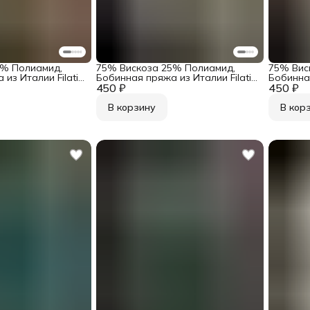
5% Полиамид,
75% Вискоза 25% Полиамид,
75% Вис
из Италии Filati
Бобинная пряжа из Италии Filati
Бобинная
izzante Тёмно-
450 ₽
Industria Art. Frizzante Светло-
450 ₽
Industria
отом
бежевый с серебром
пудра с
В корзину
В кор