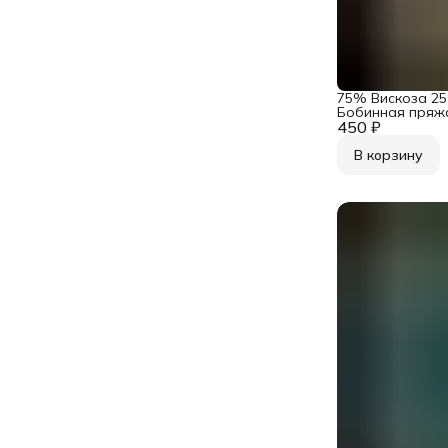
75% Вискоза 2
Бобинная пряжа 
450 ₽
Industria Art. Fr
бежевый с зол
В корзину