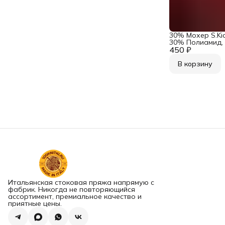
30% Мохер S.Ki
30% Полиамид,
450 ₽
из Италии Ecafil 
Вишня
В корзину
Итальянская стоковая пряжа напрямую с
фабрик. Никогда не повторяющийся
ассортимент, премиальное качество и
приятные цены.