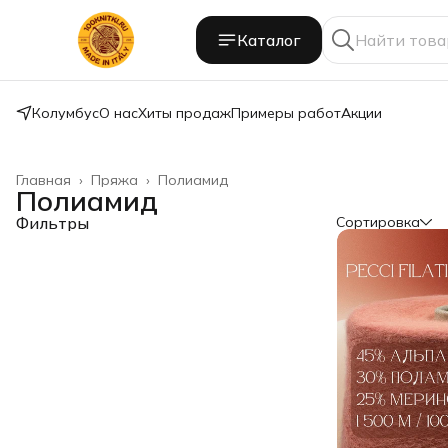
Каталог
Колумбус
О нас
Хиты продаж
Примеры работ
Акции
Главная
›
Пряжа
›
Полиамид
Полиамид
Фильтры
Сортировка