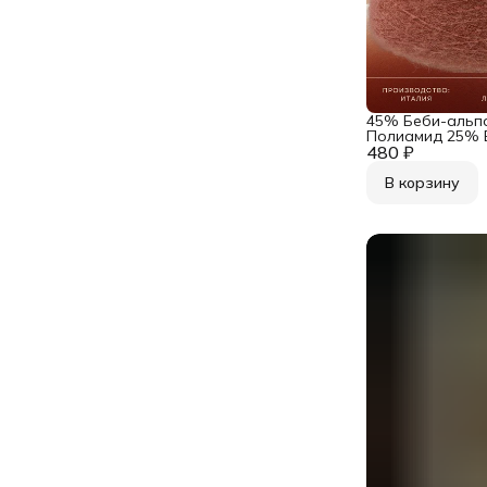
45% Беби-альп
Полиамид 25% 
480 ₽
меринос, Бобин
Италии Pecci Fila
Лосось
В корзину