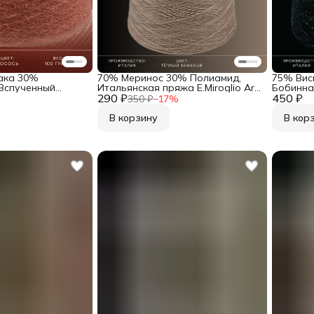
ака 30%
70% Меринос 30% Полиамид,
75% Вис
Вспученный
Итальянская пряжа E.Miroglio Art.
Бобинная
ная пряжа из
290 ₽
Glamour Тёплый бежевый
450 ₽
Industria
350 ₽
−
17
%
ti Art. Soriano
блеском
В корзину
В кор