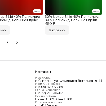
ер S.Kid 40% Полиакрил
30% Мохер S.Kid 40% Полиакрил
иамид, Бобинная пряжа
30% Полиамид, Бобинная пряжа
 Ecafil Art. Virginia
450 ₽
из Италии Ecafil Art. Virginia Яркий
оранжевый
зелёный
зину
В корзину
…
7
Контакты
Наш склад
г. Сызрань, ул. Фридриха Энгельса, д. 44
Наиля, менеджер
8 (909) 329-55-89
Елена, менеджер
8 (927) 215-06-07
Режим работы
Пн — Вс, 09:00 — 18:00
По всем вопросам
rafat1@mail.ru