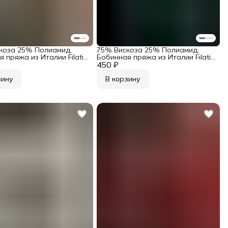
коза 25% Полиамид,
75% Вискоза 25% Полиамид,
 пряжа из Италии Filati
Бобинная пряжа из Италии Filati
 Art. Frizzante Розовая
450 ₽
Industria Art. Frizzante
 золотом
Изумрудный с блеском
зину
В корзину