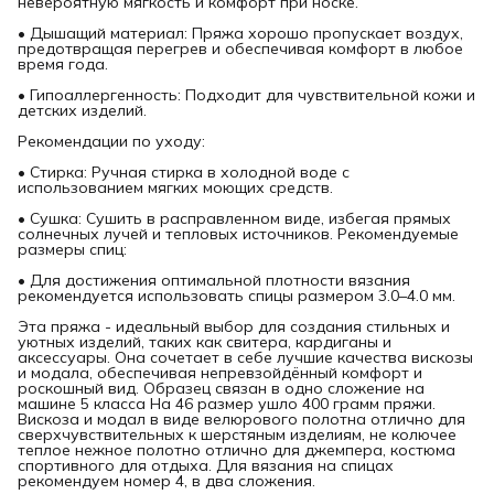
невероятную мягкость и комфорт при носке.
• Дышащий материал: Пряжа хорошо пропускает воздух,
предотвращая перегрев и обеспечивая комфорт в любое
время года.
• Гипоаллергенность: Подходит для чувствительной кожи и
детских изделий.
Рекомендации по уходу:
• Стирка: Ручная стирка в холодной воде с
использованием мягких моющих средств.
• Сушка: Сушить в расправленном виде, избегая прямых
солнечных лучей и тепловых источников. Рекомендуемые
размеры спиц:
• Для достижения оптимальной плотности вязания
рекомендуется использовать спицы размером 3.0–4.0 мм.
Эта пряжа - идеальный выбор для создания стильных и
уютных изделий, таких как свитера, кардиганы и
аксессуары. Она сочетает в себе лучшие качества вискозы
и модала, обеспечивая непревзойдённый комфорт и
роскошный вид. Образец связан в одно сложение на
машине 5 класса На 46 размер ушло 400 грамм пряжи.
Вискоза и модал в виде велюрового полотна отлично для
сверхчувствительных к шерстяным изделиям, не колючее
теплое нежное полотно отлично для джемпера, костюма
спортивного для отдыха. Для вязания на спицах
рекомендуем номер 4, в два сложения.