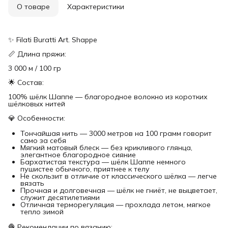
О товаре
Характеристики
✨ Filati Buratti Art. Shappe
📏 Длина пряжи:
3 000 м / 100 гр
🌟 Состав:
100% шёлк Шаппе — благородное волокно из коротких
шёлковых нитей
💎 Особенности:
Тончайшая нить — 3000 метров на 100 грамм говорит
само за себя
Мягкий матовый блеск — без крикливого глянца,
элегантное благородное сияние
Бархатистая текстура — шёлк Шаппе немного
пушистее обычного, приятнее к телу
Не скользит в отличие от классического шёлка — легче
вязать
Прочная и долговечная — шёлк не гниёт, не выцветает,
служит десятилетиями
Отличная терморегуляция — прохлада летом, мягкое
тепло зимой
🧶 Рекомендации по вязанию: