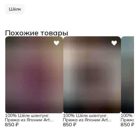
Шёлк
Похожие товары
100% Шёлк шантунг,
100% Шёлк шантунг,
100% Шё
Пряжа из Японии Art.
Пряжа из Японии Art.
Пряжа из
850 ₽
Okinawa Ментол /
850 ₽
Okinawa Ментол /
850 ₽
Okinawa
Лиловый
Розовый