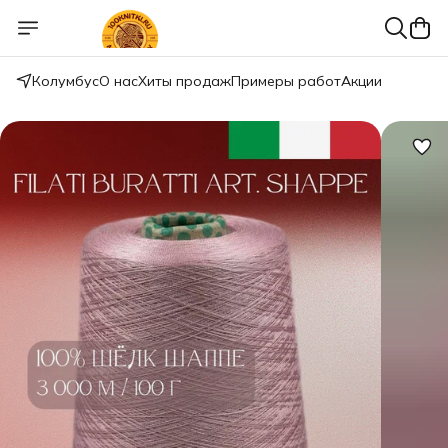
Колумбус
О нас
Хиты продаж
Примеры работ
Акции