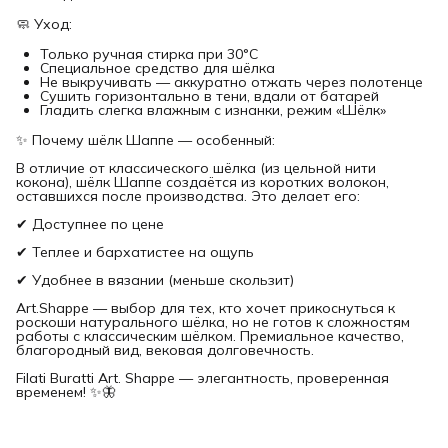
🧼 Уход:
Только ручная стирка при 30°C
Специальное средство для шёлка
Не выкручивать — аккуратно отжать через полотенце
Сушить горизонтально в тени, вдали от батарей
Гладить слегка влажным с изнанки, режим «Шёлк»
✨ Почему шёлк Шаппе — особенный:
В отличие от классического шёлка (из цельной нити
кокона), шёлк Шаппе создаётся из коротких волокон,
оставшихся после производства. Это делает его:
✔ Доступнее по цене
✔ Теплее и бархатистее на ощупь
✔ Удобнее в вязании (меньше скользит)
Art.Shappe — выбор для тех, кто хочет прикоснуться к
роскоши натурального шёлка, но не готов к сложностям
работы с классическим шёлком. Премиальное качество,
благородный вид, вековая долговечность.
Filati Buratti Art. Shappe — элегантность, проверенная
временем! ✨🦋