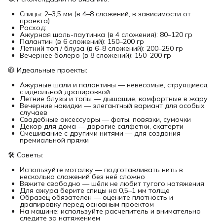
Спицы: 2–3,5 мм (в 4–8 сложений, в зависимости от
проекта)
Расход:
Ажурная шаль-паутинка (в 4 сложения): 80–120 гр
Палантин (в 6 сложений): 150–200 гр
Летний топ / блуза (в 6–8 сложений): 200–250 гр
Вечернее болеро (в 8 сложений): 150–200 гр
🧥 Идеальные проекты:
Ажурные шали и палантины — невесомые, струящиеся,
с идеальной драпировкой
Летние блузы и топы — дышащие, комфортные в жару
Вечерние накидки — элегантный вариант для особых
случаев
Свадебные аксессуары — фаты, повязки, сумочки
Декор для дома — дорогие салфетки, скатерти
Смешивание с другими нитями — для создания
премиальной пряжи
🛠 Советы:
Используйте моталку — подготавливать нить в
несколько сложений без неё сложно
Вяжите свободно — шёлк не любит тугого натяжения
Для ажура берите спицы на 0,5–1 мм толще
Образец обязателен — оцените плотность и
драпировку перед основным проектом
На машине: используйте расчепитель и внимательно
следите за натяжением